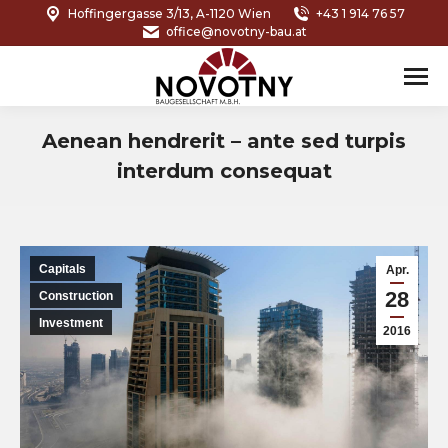
Hoffingergasse 3/13, A-1120 Wien
+43 1 914 76 57
office@novotny-bau.at
Aenean hendrerit – ante sed turpis
interdum consequat
Sie befinden sich hier:
Capitals
Apr.
28
Construction
Investment
2016