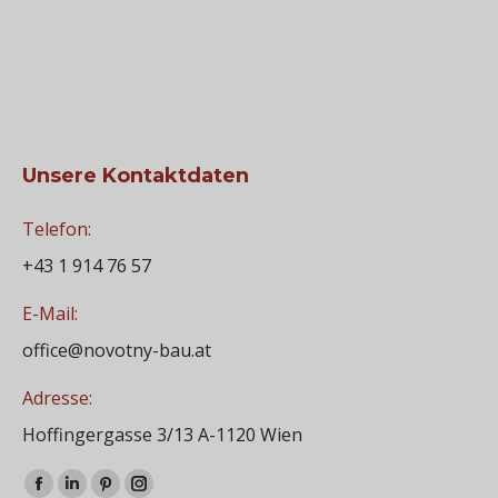
Unsere Kontaktdaten
Telefon:
+43 1 914 76 57
E-Mail:
office@novotny-bau.at
Adresse:
Hoffingergasse 3/13 A-1120 Wien
Finden Sie uns auf:
Facebook
Linkedin
Pinterest
Instagram