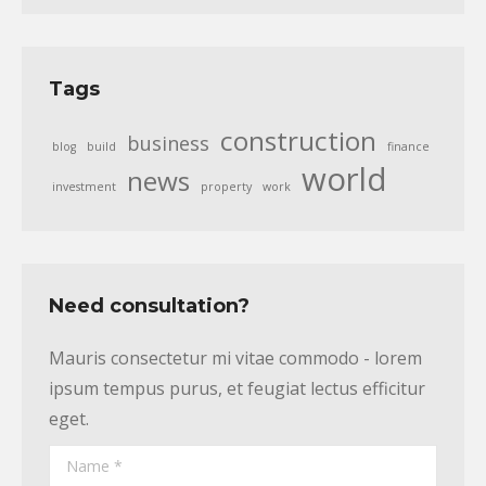
Tags
construction
business
blog
build
finance
world
news
investment
property
work
Need consultation?
Mauris consectetur mi vitae commodo - lorem
ipsum tempus purus, et feugiat lectus efficitur
eget.
Name *