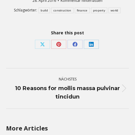
28. April 2016
Kommentar hinterlassen
Schlagwörter:
build
construction
finance
property
world
Share this post
Teilen
Teilen
Teilen
Teilen
auf
auf
auf
auf
X
Pinterest
Facebook
LinkedIn
Kommentarnavigation
NÄCHSTES
10 Reasons for mollis massa pulvinar
Nächster
tincidun
Beitrag:
More Articles