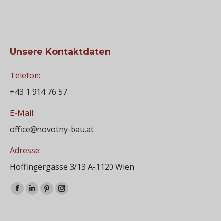
Unsere Kontaktdaten
Telefon:
+43 1 914 76 57
E-Mail:
office@novotny-bau.at
Adresse:
Hoffingergasse 3/13 A-1120 Wien
Finden Sie uns auf:
Facebook
Linkedin
Pinterest
Instagram
page
page
page
page
opens
opens
opens
opens